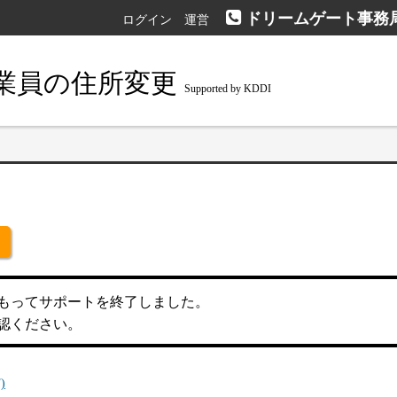
ドリームゲート事務局：01
ログイン
運営
業員の住所変更
Supported by KDDI
日をもってサポートを終了しました。
認ください。
)