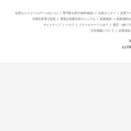
起業ならドリームゲート[ホーム]
｜
専門家を探す[無料相談]
｜
起業セミナー
｜
起業マ
太陽光発電で起業
｜
事業計画書作成マニュアル
｜
創業融資
｜
創業補助金
サイトマップ
｜
ヘルプ
｜
ドリームゲートとは？
｜
運営：(株)
広告掲載について
｜
起業相談
S
(c) 